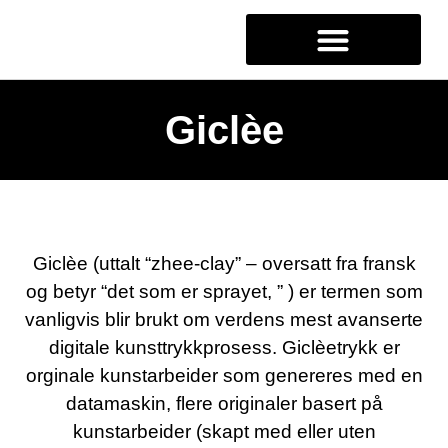
OM GALLERI KRISTIN
Giclèe
Giclèe (uttalt “zhee-clay” – oversatt fra fransk
og betyr “det som er sprayet, ” ) er termen som
vanligvis blir brukt om verdens mest avanserte
digitale kunsttrykkprosess. Giclèetrykk er
orginale kunstarbeider som genereres med en
datamaskin, flere originaler basert på
kunstarbeider (skapt med eller uten