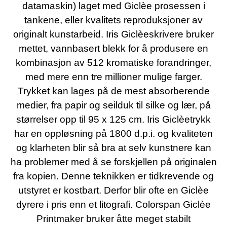
datamaskin) laget med Giclèe prosessen i
tankene, eller kvalitets reproduksjoner av
originalt kunstarbeid. Iris Giclèeskrivere bruker
mettet, vannbasert blekk for å produsere en
kombinasjon av 512 kromatiske forandringer,
med mere enn tre millioner mulige farger.
Trykket kan lages på de mest absorberende
medier, fra papir og seilduk til silke og lær, på
størrelser opp til 95 x 125 cm. Iris Giclèetrykk
har en oppløsning på 1800 d.p.i. og kvaliteten
og klarheten blir så bra at selv kunstnere kan
ha problemer med å se forskjellen på originalen
fra kopien. Denne teknikken er tidkrevende og
utstyret er kostbart. Derfor blir ofte en Giclèe
dyrere i pris enn et litografi. Colorspan Giclèe
Printmaker bruker åtte meget stabilt